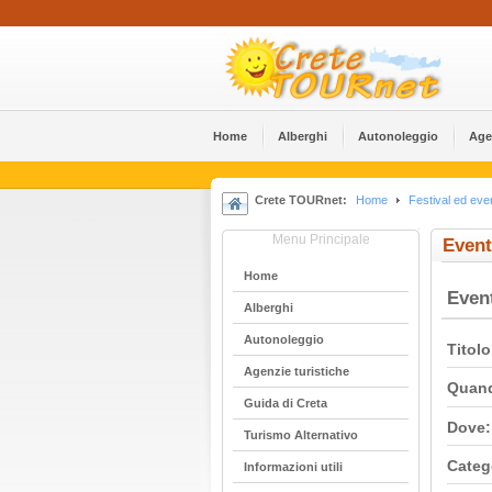
Home
Alberghi
Αutonoleggio
Age
Crete TOURnet:
Home
Festival ed even
Menu Principale
Event
Home
Even
Alberghi
Αutonoleggio
Titolo
Agenzie turistiche
Quan
Guida di Creta
Dove:
Turismo Alternativo
Categ
Informazioni utili