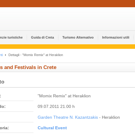
nzie turistiche
Guida di Creta
Turismo Alternativo
Informazioni utili
ti
Dettagli - "Momix Remix" at Heraklion
s and Festivals in Crete
to
:
"Momix Remix" at Heraklion
do:
09.07.2011 21.00 h
Garden Theatre N. Kazantzakis
- Heraklion
oria:
Cultural Event