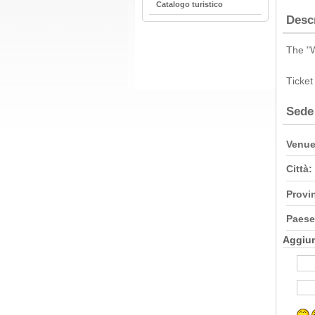
Catalogo turistico
Desc
The "W
Τicket
Sede
Venue
Città:
Provi
Paese
Aggiu