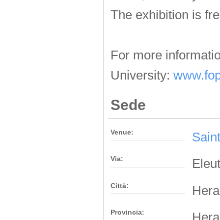
The exhibition
is fr
For more informatio
University
:
www.fop
Sede
Venue:
Saint
Via:
Eleu
Città:
Hera
Provincia:
Hera