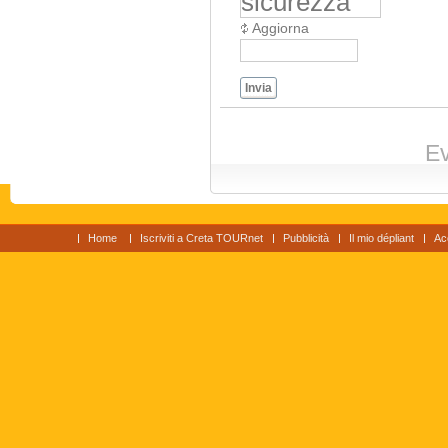
Aggiorna
Invia
Ev
Home
Iscriviti a Creta TOURnet
Pubblicità
Il mio dépliant
Ac