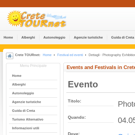
Home
Alberghi
Αutonoleggio
Agenzie turistiche
Guida di Creta
Crete TOURnet:
Home
Festival ed eventi
Dettagli - Photography Exhibitio
Menu Principale
Events and Festivals in Cret
Home
Evento
Alberghi
Αutonoleggio
Titolo:
Phot
Agenzie turistiche
Guida di Creta
Quando:
04.0
Turismo Alternativo
Informazioni utili
Dove: