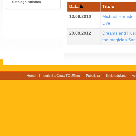
Catalogo turistico
Data
Titolo
13.06.2010
Michael Hornstein
Live
29.08.2012
Dreams and Illus
the magician San
Home
Iscriviti a Creta TOURnet
Pubblicità
Il mio dépliant
Ac