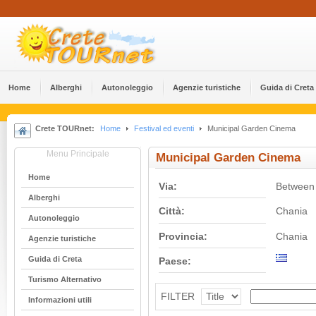
Home
Alberghi
Αutonoleggio
Agenzie turistiche
Guida di Creta
Crete TOURnet:
Home
Festival ed eventi
Municipal Garden Cinema
Menu Principale
Municipal Garden Cinema
Home
Via:
Between 
Alberghi
Città:
Chania
Αutonoleggio
Provincia:
Chania
Agenzie turistiche
Guida di Creta
Paese:
Turismo Alternativo
FILTER
Informazioni utili