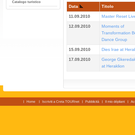
Catalogo turistico
Data
Titolo
11.09.2010
Master Reset Liv
12.09.2010
Moments of
Transformation B
Dance Group
15.09.2010
Dies Irae at Hera
17.09.2010
George Gkeredak
at Heraklion
Home
Iscriviti a Creta TOURnet
Pubblicità
Il mio dépliant
Ac