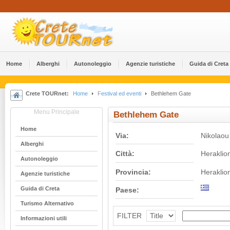
Home
Alberghi
Αutonoleggio
Agenzie turistiche
Guida di Creta
Crete TOURnet:
Home
Festival ed eventi
Bethlehem Gate
Menu Principale
Bethlehem Gate
Home
Via:
Nikolaou 
Alberghi
Città:
Heraklio
Αutonoleggio
Provincia:
Heraklio
Agenzie turistiche
Guida di Creta
Paese:
Turismo Alternativo
FILTER
Informazioni utili