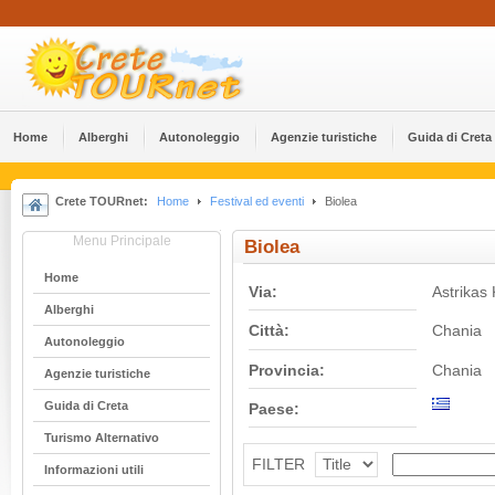
Home
Alberghi
Αutonoleggio
Agenzie turistiche
Guida di Creta
Crete TOURnet:
Home
Festival ed eventi
Biolea
Menu Principale
Biolea
Home
Via:
Astrikas
Alberghi
Città:
Chania
Αutonoleggio
Provincia:
Chania
Agenzie turistiche
Guida di Creta
Paese:
Turismo Alternativo
FILTER
Informazioni utili