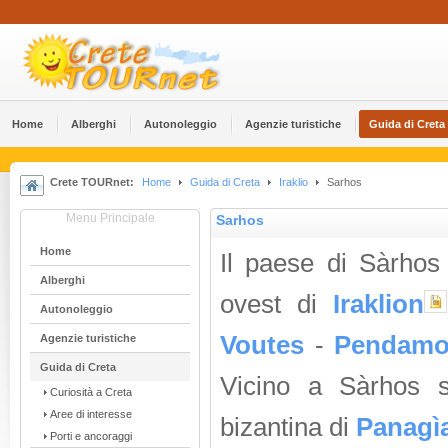
Home
Alberghi
Αutonoleggio
Agenzie turistiche
Guida di Creta
Crete TOURnet:
Home
Guida di Creta
Iraklio
Sarhos
Menu Principale
Sarhos
Home
Il paese di Sàrhos
Alberghi
ovest di
Iraklion
Αutonoleggio
Voutes
-
Pendamo
Agenzie turistiche
Guida di Creta
Vicino a Sàrhos s
Curiosità a Creta
Aree di interesse
bizantina di
Panagì
Porti e ancoraggi