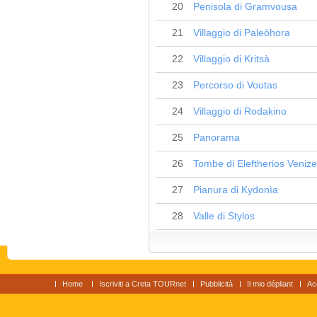
20
Penisola di Gramvousa
21
Villaggio di Paleòhora
22
Villaggio di Kritsà
23
Percorso di Voutas
24
Villaggio di Rodakino
25
Panorama
26
Tombe di Eleftherios Venize
27
Pianura di Kydonìa
28
Valle di Stylos
Home
Iscriviti a Creta TOURnet
Pubblicità
Il mio dépliant
Ac