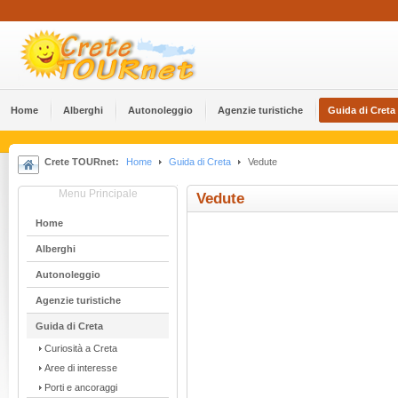
Home
Alberghi
Αutonoleggio
Agenzie turistiche
Guida di Creta
Crete TOURnet:
Home
Guida di Creta
Vedute
Menu Principale
Vedute
Home
Alberghi
Αutonoleggio
Agenzie turistiche
Guida di Creta
Curiosità a Creta
Aree di interesse
Porti e ancoraggi