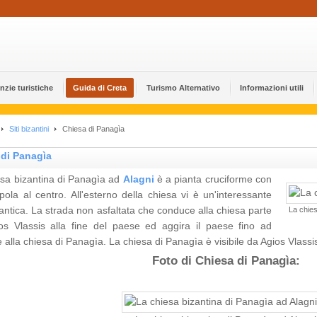
nzie turistiche
Guida di Creta
Turismo Alternativo
Informazioni utili
Siti bizantini
Chiesa di Panagìa
 di Panagìa
esa bizantina di Panagìa ad
Alagni
è a pianta cruciforme con
ola al centro. All'esterno della chiesa vi è un'interessante
ntica. La strada non asfaltata che conduce alla chiesa parte
La chies
os Vlassis alla fine del paese ed aggira il paese fino ad
e alla chiesa di Panagìa. La chiesa di Panagìa è visibile da Agios Vlassi
Foto di Chiesa di Panagìa: