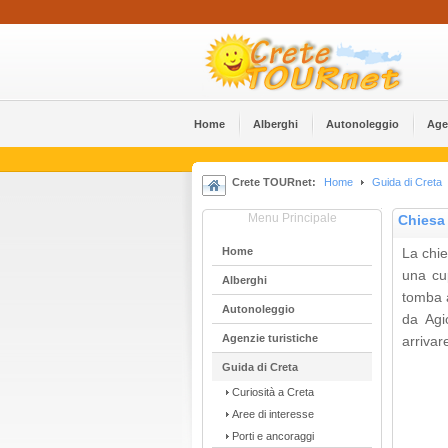
Home
Alberghi
Αutonoleggio
Age
Crete TOURnet:
Home
Guida di Creta
Menu Principale
Chiesa
Home
La chi
una cup
Alberghi
tomba a
Αutonoleggio
da Agi
Agenzie turistiche
arrivar
Guida di Creta
Curiosità a Creta
Aree di interesse
Porti e ancoraggi