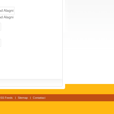
ad Alagni
RSS Feeds
Sitemap
Contattaci