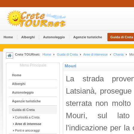
Home
Alberghi
Αutonoleggio
Agenzie turistiche
Guida di Creta
Crete TOURnet:
Home
Guida di Creta
Aree di interesse
Chania
Mou
Menu Principale
Mouri
Home
La strada prove
Alberghi
Latsianà, prosegue
Αutonoleggio
sterrata non molto
Agenzie turistiche
Guida di Creta
Mouri, sul lato 
Curiosità a Creta
Aree di interesse
l'indicazione per la
Porti e ancoraggi