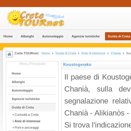
Home
Alberghi
Αutonoleggio
Agenzie turistiche
Guida di Creta
Crete TOURnet:
Home
Guida di Creta
Aree di interesse
Chania
Kou
Menu Principale
Koustogerako
Home
Il paese di Koustog
Alberghi
Chanià, sulla dev
Αutonoleggio
segnalazione relat
Agenzie turistiche
Guida di Creta
Chanià - Alikianòs 
Curiosità a Creta
Aree di interesse
Si trova l'indicazio
Porti e ancoraggi