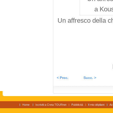
Un affresco della 
< Prec.
Succ. >
Home
Iscriviti a Creta TOURnet
Pubblicità
Il mio dépliant
Ac