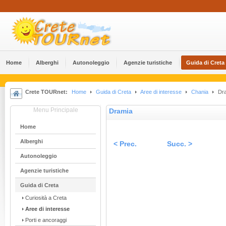
Home
Alberghi
Αutonoleggio
Agenzie turistiche
Guida di Creta
Crete TOURnet:
Home
Guida di Creta
Aree di interesse
Chania
Dra
Menu Principale
Dramia
Home
Alberghi
< Prec.
Succ. >
Αutonoleggio
Agenzie turistiche
Guida di Creta
Curiosità a Creta
Aree di interesse
Porti e ancoraggi