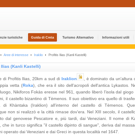
nzie turistiche
Guida di Creta
Turismo Alternativo
Informazioni utili
Aree di interesse
Iraklio
Profitis Ilias (Kanli Kastelli)
 Ilias (Kanli Kastelli)
e di Profitis Ilias, 20km a sud di
Iraklion
, è dominato da un'altura 
ppia vetta (
Roka
), che era il sito dell'acropoli dell'antica Lykastos. N
luogo, Nikiforos Fokàs eresse nel 961, quando liberò l'isola dal giogo 
i, il castello bizantino di Tèmenos. Il suo obiettivo era quello di trasfe
tà di Khàntaka (Iraklion) all'interno del castello di Tèmenos. Que
e non si realizzò e la città rimase dov'era. Nel XIII secolo, il castell
to dal genovese Pescatore e, più tardi, dai Veneziani. Il nome di Ka
i, che in turco significa "il castello dipinto di sangue", deriva dal mass
hi operato dai Veneziani e dai Greci in questa località nel 1647.