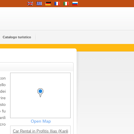
Catalogo turistico
con
ello
dei
rire
sto
o fu
nlì
Open Map
acro
Car Rental in Profitis Ilias (Kanli