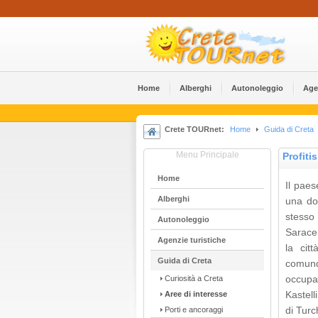
Home
Alberghi
Αutonoleggio
Age
Crete TOURnet:
Home
Guida di Creta
Menu Principale
Profitis
Home
Il paes
Alberghi
una do
stesso 
Αutonoleggio
Saracen
Agenzie turistiche
la cit
Guida di Creta
comunqu
Curiosità a Creta
occupa
Aree di interesse
Kastell
Porti e ancoraggi
di Turc