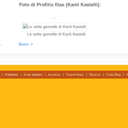
Foto di Profitis Ilias (Kanli Kastelli):
Le vette gemelle di Kanli Kastelli
.
Succ. >
Pubblicità
Il mio dépliant
Accesso
Travel News
Ricerca
Crete Blog