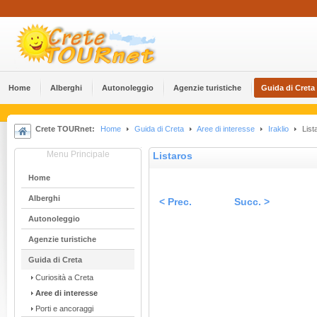
Home
Alberghi
Αutonoleggio
Agenzie turistiche
Guida di Creta
Crete TOURnet:
Home
Guida di Creta
Aree di interesse
Iraklio
List
Menu Principale
Listaros
Home
Alberghi
< Prec.
Succ. >
Αutonoleggio
Agenzie turistiche
Guida di Creta
Curiosità a Creta
Aree di interesse
Porti e ancoraggi