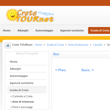
Home
Alberghi
Αutonoleggio
Agenzie turistiche
Guida di Creta
Crete TOURnet:
Home
Guida di Creta
Aree di interesse
Lassithi
Sis
Menu Principale
Sisi
Home
Alberghi
< Prec.
Succ. >
Αutonoleggio
Agenzie turistiche
Guida di Creta
Curiosità a Creta
Aree di interesse
Porti e ancoraggi