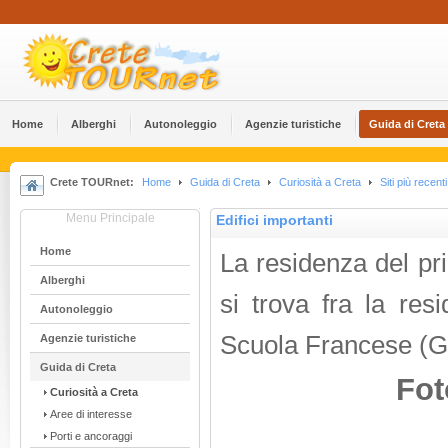
Home
Alberghi
Αutonoleggio
Agenzie turistiche
Guida di Creta
Crete TOURnet:
Home
Guida di Creta
Curiosità a Creta
Siti più recenti
Menu Principale
Edifici importanti
Home
La residenza del pr
Alberghi
si trova fra la res
Αutonoleggio
Scuola Francese (Ga
Agenzie turistiche
Guida di Creta
Fot
Curiosità a Creta
Aree di interesse
Porti e ancoraggi