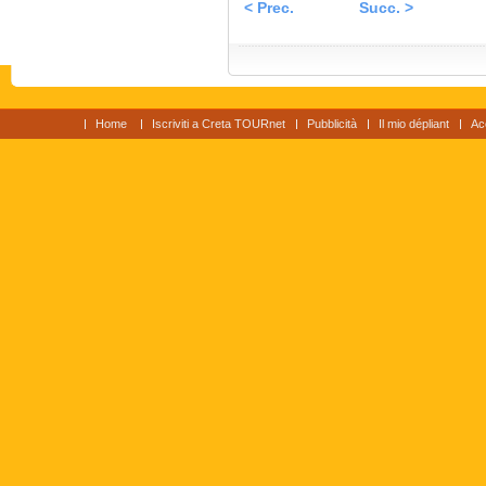
< Prec.
Succ. >
Home
Iscriviti a Creta TOURnet
Pubblicità
Il mio dépliant
Ac