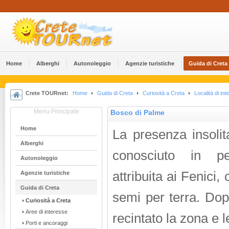
Home
Alberghi
Αutonoleggio
Agenzie turistiche
Guida di Creta
Crete TOURnet:
Home
Guida di Creta
Curiosità a Creta
Località di int
Menu Principale
Bosco di Palme
Home
La presenza insolit
Alberghi
conosciuto in pe
Αutonoleggio
attribuita ai Fenici,
Agenzie turistiche
Guida di Creta
semi per terra. Dopo
Curiosità a Creta
Aree di interesse
recintato la zona e 
Porti e ancoraggi