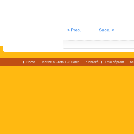
< Prec.
Succ. >
Home
Iscriviti a Creta TOURnet
Pubblicità
Il mio dépliant
Ac