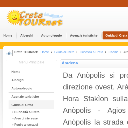
Home
Alberghi
Αutonoleggio
Agenzie turistiche
Guida di Creta
Crete TOURnet:
Home
Guida di Creta
Curiosità a Creta
Chania
Ar
Menu Principale
Aradena
Home
Da Anòpolis si pr
Alberghi
direzione ovest. Ar
Αutonoleggio
Hora Sfakìon sull
Agenzie turistiche
Guida di Creta
Anòpolis - Agios
Curiosità a Creta
Aree di interesse
Anòpolis la strada 
Porti e ancoraggi