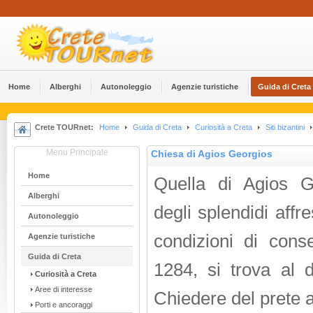
Home
Alberghi
Αutonoleggio
Agenzie turistiche
Guida di Creta
Crete TOURnet:
Home
Guida di Creta
Curiosità a Creta
Siti bizantini
Menu Principale
Chiesa di Agios Georgios
Home
Quella di Agios G
Alberghi
degli splendidi affr
Αutonoleggio
condizioni di cons
Agenzie turistiche
Guida di Creta
1284, si trova al d
Curiosità a Creta
Aree di interesse
Chiedere del prete al
Porti e ancoraggi