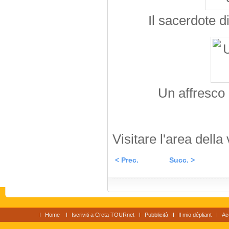
Il sacerdote d
Un affresco 
Visitare l'area della 
< Prec.
Succ. >
Home
Iscriviti a Creta TOURnet
Pubblicità
Il mio dépliant
Ac