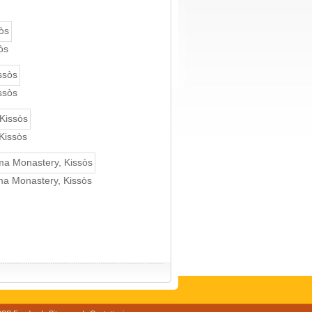
òs
ssòs
 Kissòs
vma Monastery, Kissòs