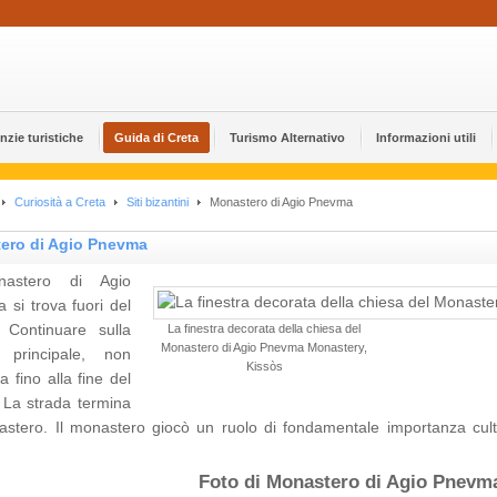
nzie turistiche
Guida di Creta
Turismo Alternativo
Informazioni utili
Curiosità a Creta
Siti bizantini
Monastero di Agio Pnevma
ero di Agio Pnevma
nastero di Agio
si trova fuori del
 Continuare sulla
La finestra decorata della chiesa del
Monastero di Agio Pnevma Monastery,
 principale, non
Kissòs
ta fino alla fine del
 La strada termina
astero. Il monastero giocò un ruolo di fondamentale importanza cultu
Foto di Monastero di Agio Pnevm