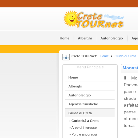
Home
Alberghi
Αutonoleggio
Age
Crete TOURnet:
Home
Guida di Creta
Menu Principale
Monast
Home
Il Mo
Pnevma 
Alberghi
paese.
Αutonoleggio
strada
Agenzie turistiche
asfalta
paese.
Guida di Creta
al mon
Curiosità a Creta
turca.
Aree di interesse
Porti e ancoraggi