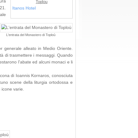
mura
Toplou
821.
Itanos Hotel
ale
L'entrata del Monastero di Toploù
er generale alleato in Medio Oriente.
lità di trasmettere i messaggi. Quando
estarono l'abate ed alcuni monaci e li
'icona di Ioannis Kornaros, conosciuta
uno scene della liturgia ortodossa e
 icone varie.