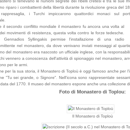
stero si tenevano le riunioni segrete dei ribelli cretesi e tra le sue 
no riparo i combattenti della libertà durante la rivoluzione greca del 1
appresaglia, i Turchi impiccarono quattordici monaci sul port
ale.
 il secondo conflitto mondiale il monastero fu ancora una volta al
dei movimenti di resistenza, questa volta contro le forze tedesche.
e Gennadios Syllingakis permise l'installazione di una radio
smittente nel monastero, da dove venivano inviati messaggi al quarti
erno del monastero era nascosto un ufficiale inglese, con la responsabi
chi vennero a conoscenza dell'attività di spionaggio nel monastero, arr
no per le armi.
he per la sua storia, il Monastero di Toploù è oggi famoso anche per l
me "Tu sei grande, o Signore". Nell'icona sono rappresentate sessant
 data del 1770. Il museo del monastero espone anche una collezione di
Foto di Monastero di Toplou:
Il Monastero di Toploù