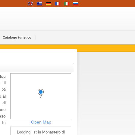
Catalogo turistico
ploù
 Il
 Si
o al
 di
ano
eso
Open Map
 In
Lodging list in Monastero di