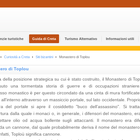
nzie turistiche
Guida di Creta
Turismo Alternativo
Informazioni utili
Curiosità a Creta
Siti bizantini
Monastero di Toplou
ero di Toplou
 della posizione strategica su cui è stato costruito, il Monastero di To
suto una tormentata storia di guerre e di occupazioni straniere.
so monastico è per questo circondato da una cinta di mura fortificate.
all'interno attraverso un massiccio portale, sul lato occidentale. Propri
ra del portale si apre il cosiddetto "buco dell'assassino". Si tratta
tura dalla quale i monaci o, in generale, i difensori del monastero, er
gettare olio od acqua bollente sugli attaccanti. Il monastero era dif
da un cannone, dal quale probabilmente deriva il nome del monastero.
infatti, Toploù significa cannone.