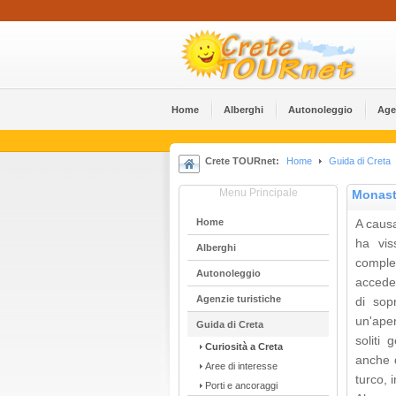
Home
Alberghi
Αutonoleggio
Age
Crete TOURnet:
Home
Guida di Creta
Menu Principale
Monast
Home
A causa
ha vis
Alberghi
comples
Αutonoleggio
accede 
Agenzie turistiche
di sop
un'aper
Guida di Creta
soliti 
Curiosità a Creta
anche 
Aree di interesse
turco, 
Porti e ancoraggi