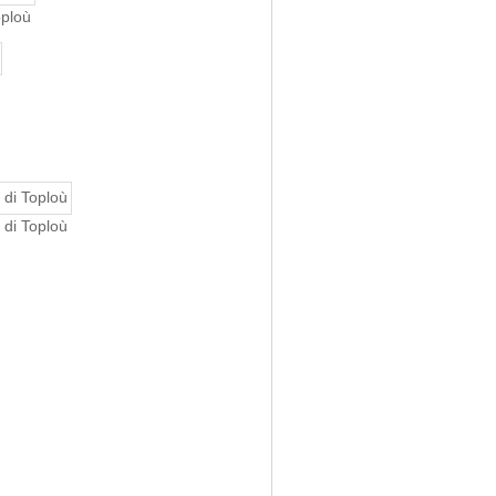
oploù
 di Toploù