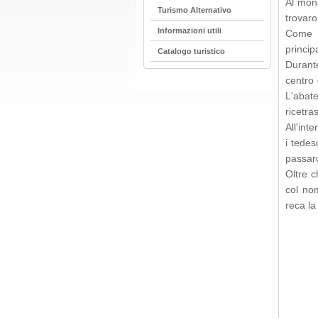
Al mona
Turismo Alternativo
trovaro
Informazioni utili
Come r
princip
Catalogo turistico
Durante
centro 
L'abat
ricetra
All'int
i tedes
passaro
Oltre c
col no
reca la