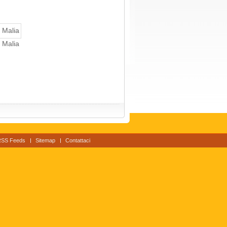
, Malia
RSS Feeds
Sitemap
Contattaci