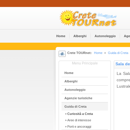
Home
Alberghi
Αutonoleggio
Age
Crete TOURnet:
Home
Guida di Creta
Menu Principale
Sala de
Home
La Sal
compr
Alberghi
Lustral
Αutonoleggio
Agenzie turistiche
Guida di Creta
Curiosità a Creta
Aree di interesse
Porti e ancoraggi