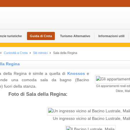
nzie turistiche
Guida di Creta
Turismo Alternativo
Informazioni utili
Curiosità a Creta
Siti minoici
Sala della Regina
lla Regina
a della Regina è simile a quella di
Knossos
e
ende una comoda sala da bagno (Bacino
e) fuori della stanza.
Gli appartamenti reali ed
Dikte, Mal
Foto di Sala della Regina:
Un ingresso vicino al Bacino Lustrale, Mal