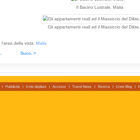
Il Bacino Lustrale, Malia
Gli appartamenti reali ed il Massiccio del Dikte
 l'area della vista:
Malia
.
Succ. >
Pubblicità
Il mio dépliant
Accesso
Travel News
Ricerca
Crete Blog