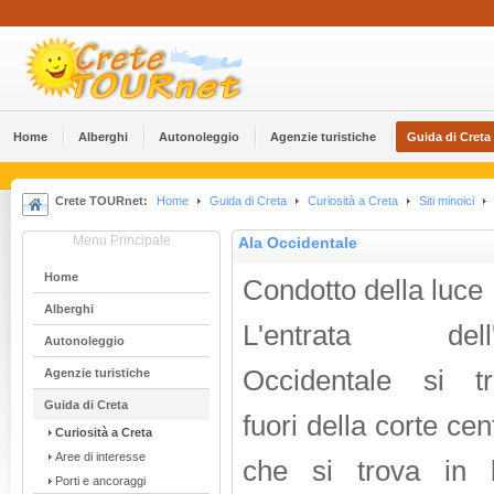
Home
Alberghi
Αutonoleggio
Agenzie turistiche
Guida di Creta
Crete TOURnet:
Home
Guida di Creta
Curiosità a Creta
Siti minoici
Menu Principale
Ala Occidentale
Home
Condotto della luce
Alberghi
L'entrata dell'
Αutonoleggio
Occidentale si tr
Agenzie turistiche
Guida di Creta
fuori della corte cen
Curiosità a Creta
Aree di interesse
che si trova in l
Porti e ancoraggi