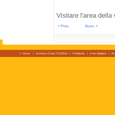
Visitare l'area della 
< Prec.
Succ. >
Home
Iscriviti a Creta TOURnet
Pubblicità
Il mio dépliant
Ac