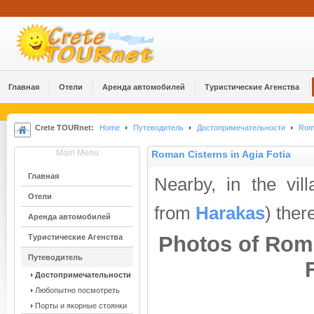
Главная
Отели
Аренда автомобилей
Туристические Агенства
Crete TOURnet:
Home
Путеводитель
Достопримечательности
Rom
Main Menu
Roman Cisterns in Agia Fotia
Главная
Nearby, in the vil
Отели
from
Harakas
) ther
Аренда автомобилей
Photos of Roma
Туристические Агенства
Путеводитель
Достопримечательности
Любопытно посмотреть
Порты и якорные стоянки