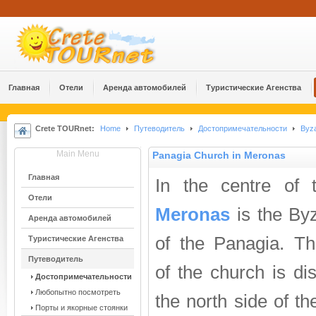
Главная
Отели
Аренда автомобилей
Туристические Агенства
Crete TOURnet:
Home
Путеводитель
Достопримечательности
Byza
Main Menu
Panagia Church in Meronas
Главная
In the centre of t
Отели
Meronas
is the By
Аренда автомобилей
of the Panagia. Th
Туристические Агенства
Путеводитель
of the church is di
Достопримечательности
Любопытно посмотреть
the north side of t
Порты и якорные стоянки