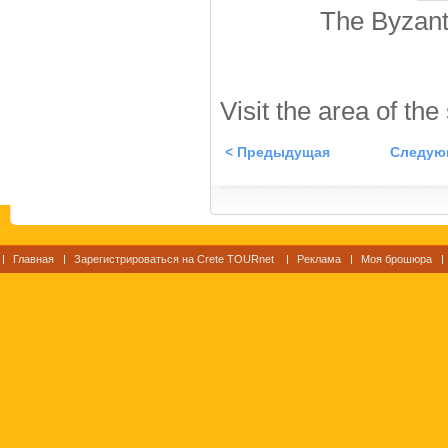
The Byzant
Visit the area of the
< Предыдущая
Следую
Главная
Зарегистрироваться на Crete TOURnet
Реклама
Моя брошюра