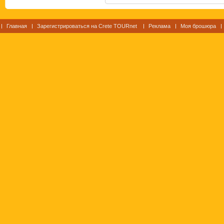
Главная
Зарегистрироваться на Crete TOURnet
Реклама
Моя брошюра