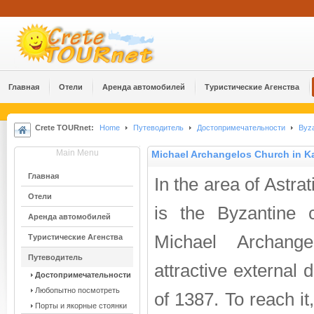
Главная
Отели
Аренда автомобилей
Туристические Агенства
Crete TOURnet:
Home
Путеводитель
Достопримечательности
Byza
Main Menu
Michael Archangelos Church in K
Главная
In the area of Astrat
Отели
is the Byzantine 
Аренда автомобилей
Michael Archange
Туристические Агенства
Путеводитель
attractive external 
Достопримечательности
Любопытно посмотреть
of 1387. To reach it
Порты и якорные стоянки