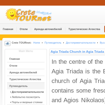
Главная
Отели
Аренда автомобилей
Туристические Агенства
Crete TOURnet:
Home
Путеводитель
Достопримечательности
Byza
Main Menu
Agia Triada Church in Agia Triada
Главная
In the centre of the 
Отели
Agia Triada is the 
Аренда автомобилей
church of Agia Tri
Туристические Агенства
Путеводитель
contains some fresc
Достопримечательности
Любопытно посмотреть
and Agios Nikolaos)
Порты и якорные стоянки