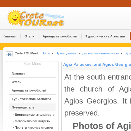
Главная
Отели
Аренда автомобилей
Туристические Агенства
Crete TOURnet:
Home
Путеводитель
Достопримечательности
Byza
Main Menu
Agia Paraskevi and Agios Georgio
Главная
At the south entranc
Отели
the church of Ag
Аренда автомобилей
Agios Georgios. It 
Туристические Агенства
Путеводитель
preserved.
Достопримечательности
Любопытно посмотреть
Photos of Ag
Порты и якорные стоянки