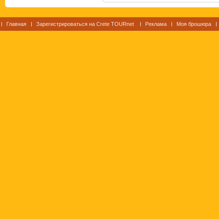
Главная
Зарегистрироваться на Crete TOURnet
Реклама
Моя брошюра