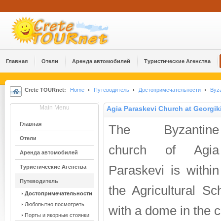
Главная
Отели
Аренда автомобилей
Туристические Агенства
Crete TOURnet:
Home
Путеводитель
Достопримечательности
Byza
Main Menu
Agia Paraskevi Church at Georgiki
Главная
The Byzantine
Отели
church of Agia
Аренда автомобилей
Paraskevi is within
Туристические Агенства
Путеводитель
the Agricultural Sc
Достопримечательности
Любопытно посмотреть
with a dome in the c
Порты и якорные стоянки