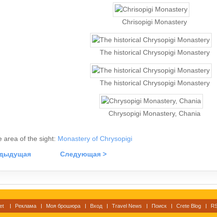
Chrisopigi Monastery
The historical Chrysopigi Monastery
The historical Chrysopigi Monastery
Chrysopigi Monastery, Chania
he area of the sight:
Monastery of Chrysopigi
едыдущая
Следующая >
et
Реклама
Моя брошюра
Вход
Travel News
Поиск
Crete Blog
RS