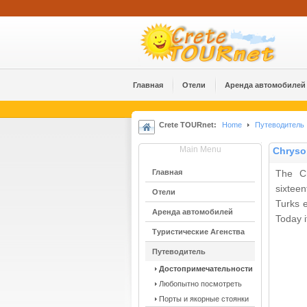
Главная
Отели
Аренда автомобилей
Crete TOURnet:
Home
Путеводитель
Main Menu
Chryso
Главная
The Ch
sixtee
Отели
Turks 
Аренда автомобилей
Today i
Туристические Агенства
Путеводитель
Достопримечательности
Любопытно посмотреть
Порты и якорные стоянки