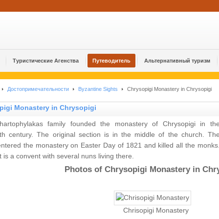
Туристические Агенства
Путеводитель
Альтернативный туризм
Достопримечательности
Byzantine Sights
Chrysopigi Monastery in Chrysopigi
pigi Monastery in Chrysopigi
artophylakas family founded the monastery of Chrysopigi in th
nth century. The original section is in the middle of the church. Th
entered the monastery on Easter Day of 1821 and killed all the monks
t is a convent with several nuns living there.
Photos of Chrysopigi Monastery in Chr
Chrisopigi Monastery