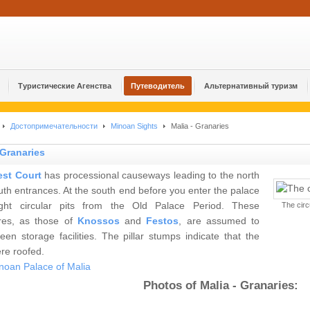
Туристические Агенства
Путеводитель
Альтернативный туризм
Достопримечательности
Minoan Sights
Malia - Granaries
 Granaries
st Court
has processional causeways leading to the north
th entrances. At the south end before you enter the palace
ght circular pits from the Old Palace Period. These
The circ
ures, as those of
Knossos
and
Festos
, are assumed to
en storage facilities. The pillar stumps indicate that the
re roofed.
noan Palace of Malia
Photos of Malia - Granaries: