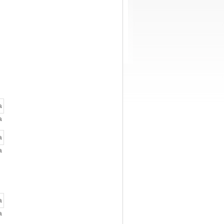
a
a
a