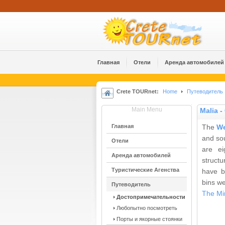
Главная
Отели
Аренда автомобилей
Crete TOURnet:
Home
Путеводитель
Main Menu
Malia -
Главная
The
We
and sou
Отели
are ei
Аренда автомобилей
struct
Туристические Агенства
have be
bins we
Путеводитель
The Mi
Достопримечательности
Любопытно посмотреть
Порты и якорные стоянки