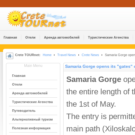
Главная
Отели
Аренда автомобилей
Туристические Агенства
Crete TOURnet:
Home
Travel News
Crete News
Samaria Gorge opens 
Main Menu
Samaria Gorge opens its "gates" 
Главная
Samaria Gorge
open
Отели
the entire length of 
Аренда автомобилей
the 1st of May.
Туристические Агенства
Путеводитель
The entry is permitt
Альтернативный туризм
main path (Xiloskalo
Полезная информация