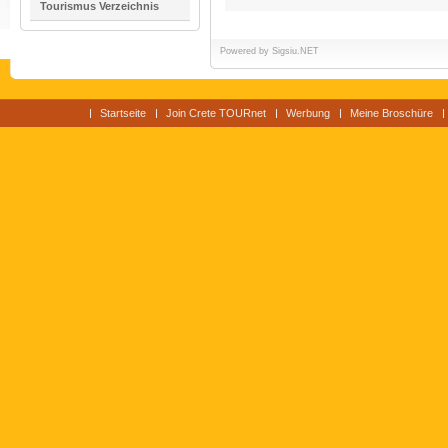
Tourismus Verzeichnis
Powered by
Sigsiu.NET
Startseite
Join Crete TOURnet
Werbung
Meine Broschüre