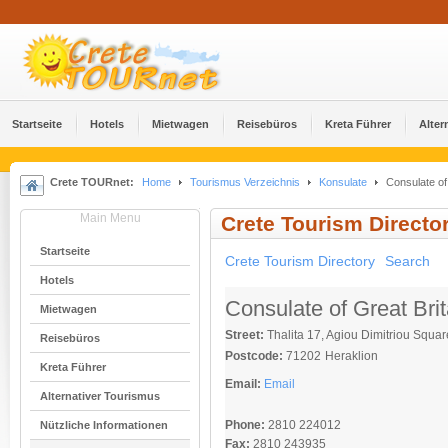
Startseite
Hotels
Mietwagen
Reisebüros
Kreta Führer
Alter
Crete TOURnet:
Home
Tourismus Verzeichnis
Konsulate
Consulate of 
Main Menu
Crete Tourism Directo
Startseite
Crete Tourism Directory
Search
Hotels
Consulate of Great Brit
Mietwagen
Street:
Thalita 17, Agiou Dimitriou Squar
Reisebüros
Postcode:
71202
Heraklion
Kreta Führer
Email:
Email
Alternativer Tourismus
Phone:
2810 224012
Nützliche Informationen
Fax:
2810 243935