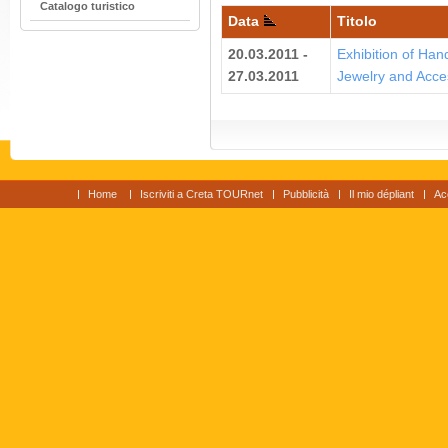
Catalogo turistico
Data
Titolo
20.03.2011 -
Exhibition of Ha
27.03.2011
Jewelry and Acce
Home
Iscriviti a Creta TOURnet
Pubblicità
Il mio dépliant
Ac