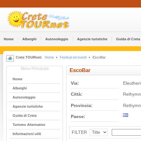
Home
Alberghi
Αutonoleggio
Agenzie turistiche
Guida di Creta
Crete TOURnet:
Home
Festival ed eventi
EscoBar
Menu Principale
EscoBar
Home
Via:
Eleuther
Alberghi
Città:
Rethymn
Αutonoleggio
Provincia:
Rethymn
Agenzie turistiche
Guida di Creta
Paese:
Turismo Alternativo
FILTER
Informazioni utili