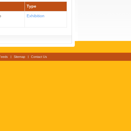
Type
ο
Εxhibition
Feeds
Sitemap
Contact Us