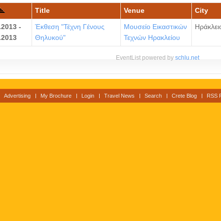
Title
Venue
City
.2013 -
Έκθεση "Τέχνη Γένους
Μουσείο Εικαστικών
Ηράκλει
.2013
Θηλυκού"
Τεχνών Ηρακλείου
EventList powered by
schlu.net
Advertising
My Brochure
Login
Travel News
Search
Crete Blog
RSS 