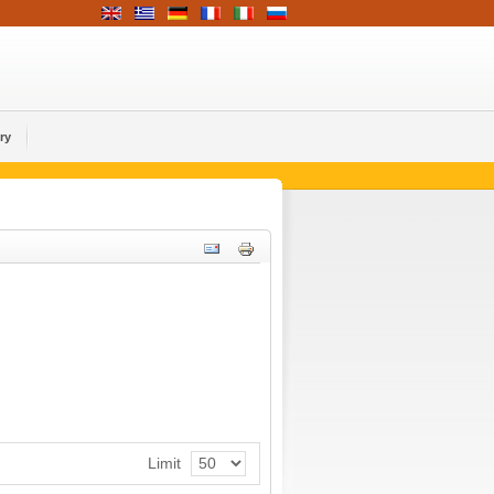
ry
Limit