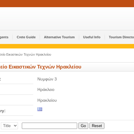
Agents
Crete Guide
Alternative Tourism
Useful Info
Tourism Directo
είο Εικαστικών Τεχνών Ηρακλείου
είο Εικαστικών Τεχνών Ηρακλείου
:
Νυμφών 3
Ηράκλειο
Ηρακλείου
ry:
Go
Reset