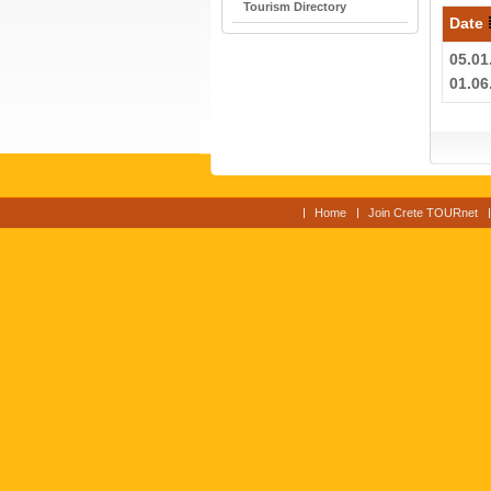
Tourism Directory
Date
05.01
01.06
Home
Join Crete TOURnet