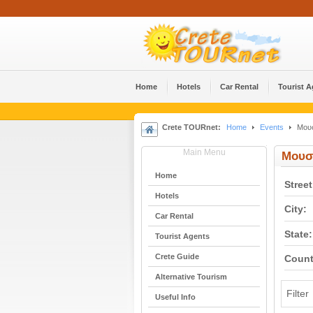
Home
Hotels
Car Rental
Tourist 
Crete TOURnet:
Home
Events
Μουσ
Main Menu
Μουσ
Home
Street
Hotels
City:
Car Rental
State:
Tourist Agents
Crete Guide
Count
Alternative Tourism
Filter
Useful Info