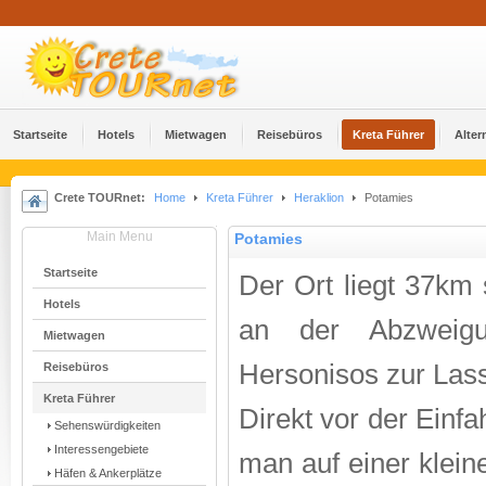
Startseite
Hotels
Mietwagen
Reisebüros
Kreta Führer
Alter
Crete TOURnet:
Home
Kreta Führer
Heraklion
Potamies
Main Menu
Potamies
Startseite
Der Ort liegt 37km
Hotels
an der Abzweig
Mietwagen
Hersonisos zur Las
Reisebüros
Kreta Führer
Direkt vor der Einf
Sehenswürdigkeiten
Interessengebiete
man auf einer klein
Häfen & Ankerplätze