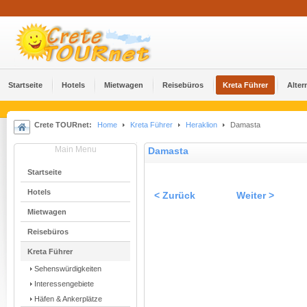
Startseite
Hotels
Mietwagen
Reisebüros
Kreta Führer
Alter
Crete TOURnet:
Home
Kreta Führer
Heraklion
Damasta
Main Menu
Damasta
Startseite
Hotels
< Zurück
Weiter >
Mietwagen
Reisebüros
Kreta Führer
Sehenswürdigkeiten
Interessengebiete
Häfen & Ankerplätze