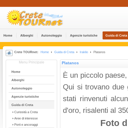
Home
Alberghi
Αutonoleggio
Agenzie turistiche
Guida di Creta
Crete TOURnet:
Home
Guida di Creta
Iraklio
Platanos
Menu Principale
Platanos
Home
È un piccolo paese, 
Alberghi
Qui si trovano due
Αutonoleggio
stati rinvenuti alcuni
Agenzie turistiche
Guida di Creta
d'oro, risalenti al 3
Curiosità a Creta
Aree di interesse
Foto d
Porti e ancoraggi