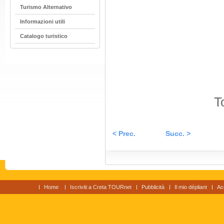
Turismo Alternativo
Informazioni utili
Catalogo turistico
T
< Prec.
Succ. >
Home
Iscriviti a Creta TOURnet
Pubblicità
Il mio dépliant
Ac