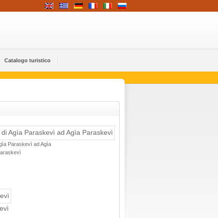
Catalogo turistico
Agìa Paraskevì ad Agìa
araskevì
evì