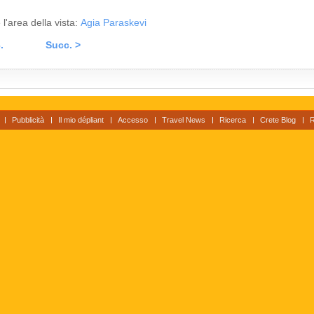
 l'area della vista:
Agia Paraskevi
.
Succ. >
Pubblicità
Il mio dépliant
Accesso
Travel News
Ricerca
Crete Blog