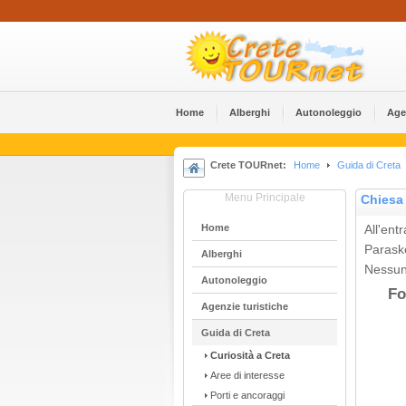
Home
Alberghi
Αutonoleggio
Age
Crete TOURnet:
Home
Guida di Creta
Menu Principale
Chiesa 
Home
All'ent
Paraske
Alberghi
Nessun 
Αutonoleggio
Fo
Agenzie turistiche
Guida di Creta
Curiosità a Creta
Aree di interesse
Porti e ancoraggi