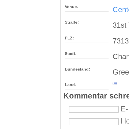
Venue:
Cent
Straße:
31st
PLZ:
7313
Stadt:
Chan
Bundesland:
Gree
Land:
Kommentar schr
E-
H