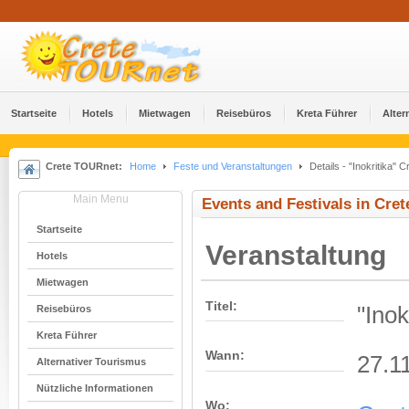
Startseite
Hotels
Mietwagen
Reisebüros
Kreta Führer
Alter
Crete TOURnet:
Home
Feste und Veranstaltungen
Details - "Inokritika" 
Main Menu
Events and Festivals in Cret
Startseite
Veranstaltung
Hotels
Mietwagen
Titel:
"Inok
Reisebüros
Kreta Führer
Wann:
27.1
Alternativer Tourismus
Nützliche Informationen
Wo: