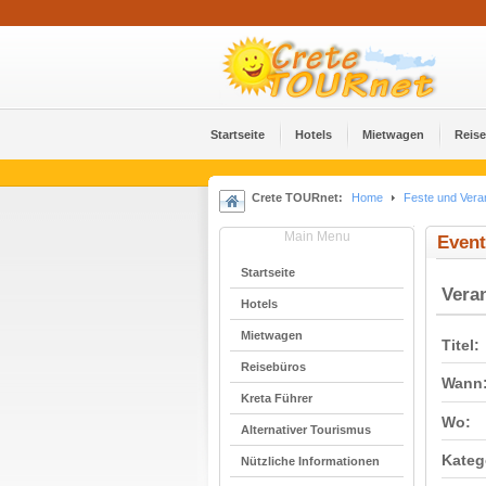
Startseite
Hotels
Mietwagen
Reis
Crete TOURnet:
Home
Feste und Vera
Main Menu
Event
Startseite
Vera
Hotels
Mietwagen
Titel:
Reisebüros
Wann
Kreta Führer
Wo:
Alternativer Tourismus
Kateg
Nützliche Informationen