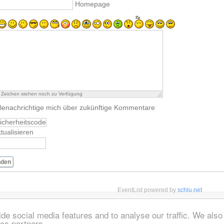
Homepage
Zeichen stehen noch zu Verfügung
Benachrichtige mich über zukünftige Kommentare
tualisieren
nden
EventList powered by
schlu.net
de social media features and to analyse our traffic. We also
ics partners.