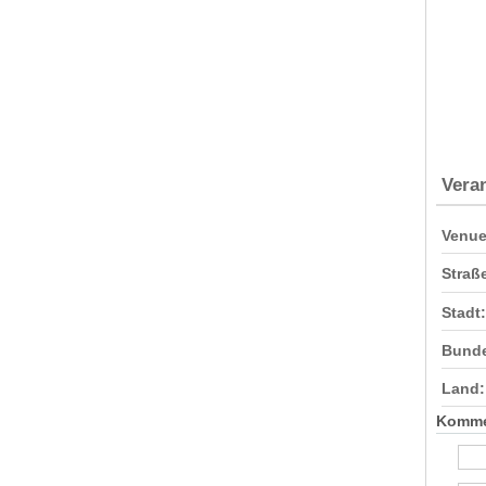
Vera
Venue
Straß
Stadt:
Bunde
Land:
Komme