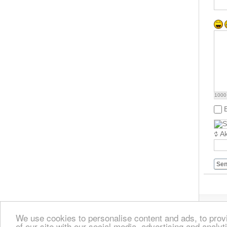
1000
Ak
Se
We use cookies to personalise content and ads, to provi
of our site with our social media, advertising and analyt