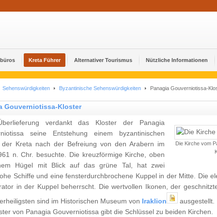
ebüros
Kreta Führer
Alternativer Tourismus
Nützliche Informationen
Sehenswürdigkeiten
Byzantinische Sehenswürdigkeiten
Panagia Gouverniotissa-Klo
a Gouverniotissa-Kloster
berlieferung verdankt das Kloster der Panagia
niotissa seine Entstehung einem byzantinischen
, der Kreta nach der Befreiung von den Arabern im
Die Kirche vom P
K
961 n. Chr. besuchte. Die kreuzförmige Kirche, oben
nem Hügel mit Blick auf das grüne Tal, hat zwei
hohe Schiffe und eine fensterdurchbrochene Kuppel in der Mitte. Die
rator in der Kuppel beherrscht. Die wertvollen Ikonen, der geschnitzt
lerheiligsten sind im Historischen Museum von
Iraklion
ausgestellt.
ter von Panagia Gouverniotissa gibt die Schlüssel zu beiden Kirchen.