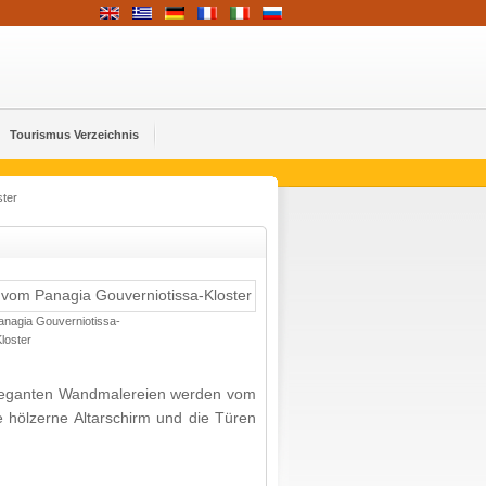
Tourismus Verzeichnis
ster
anagia Gouverniotissa-
loster
 eleganten Wandmalereien werden vom
e hölzerne Altarschirm und die Türen