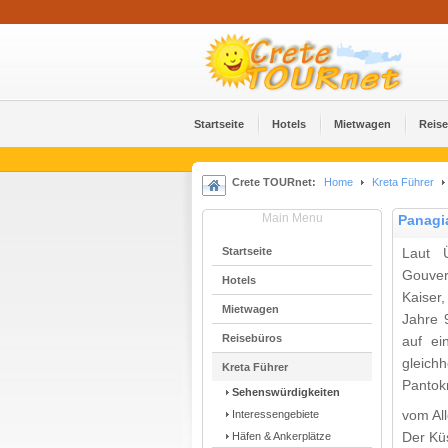
Startseite
Hotels
Mietwagen
Reis
Crete TOURnet:
Home
Kreta Führer
Main Menu
Panagi
Startseite
Laut Ü
Gouver
Hotels
Kaiser
Mietwagen
Jahre 
Reisebüros
auf ei
gleich
Kreta Führer
Pantok
Sehenswürdigkeiten
Interessengebiete
vom Al
Häfen & Ankerplätze
Der Küs