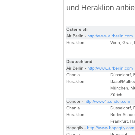
und Heraklion anbie
Österreich
Air Berlin -
http://www.airberlin.com
Heraklion
Wien, Graz, 
Deutschland
Air Berlin -
http://www.airberlin.com
Chania
Düsseldorf, 
Heraklion
Basel/Mulhou
München, Mun
Zürich
Condor -
http://www4.condor.com
Chania
Düsseldorf, F
Heraklion
Berlin-Schoe
Frankfurt, H
Hapagfly -
http:///www.hapagfly.com
Chania
Bruessel