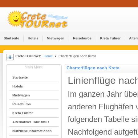
Startseite
Hotels
Mietwagen
Reisebüros
Kreta Führer
Alter
Crete TOURnet:
Home
Charterflügen nach Kreta
Main Menu
Charterflügen nach Kreta
Linienflüge nac
Startseite
Hotels
Im ganzen Jahr über
Mietwagen
Reisebüros
anderen Flughäfen v
Kreta Führer
folgenden Tabelle si
Alternativer Tourismus
Nachfolgend aufgefü
Nützliche Informationen