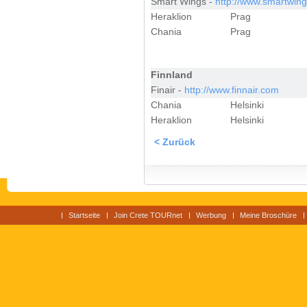
Smart Wings -
http://www.smartwing
Heraklion
Prag
Chania
Prag
Finnland
Finair -
http://www.finnair.com
Chania
Helsinki
Heraklion
Helsinki
< Zurück
Startseite
Join Crete TOURnet
Werbung
Meine Broschüre