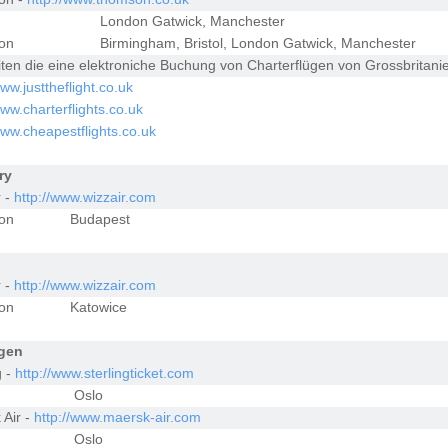
London Gatwick, Manchester
ion
Birmingham, Bristol, London Gatwick, Manchester
ten die eine elektroniche Buchung von Charterflügen von Grossbritani
www.justtheflight.co.uk
www.charterflights.co.uk
www.cheapestflights.co.uk
ry
r -
http://www.wizzair.com
ion
Budapest
r -
http://www.wizzair.com
ion
Katowice
gen
g -
http://www.sterlingticket.com
Oslo
 Air -
http://www.maersk-air.com
Oslo