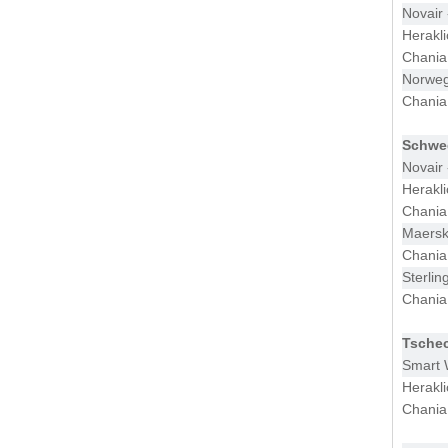
Novair
Herakl
Chania
Norweg
Chania
Schwe
Novair
Herakl
Chania
Maersk
Chania
Sterlin
Chania
Tsche
Smart 
Herakl
Chania