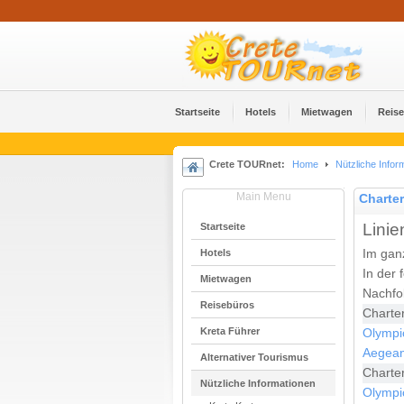
Startseite
Hotels
Mietwagen
Reis
Crete TOURnet:
Home
Nützliche Infor
Main Menu
Charte
Linie
Startseite
Hotels
Im gan
In der 
Mietwagen
Nachfol
Reisebüros
Charte
Kreta Führer
Olympic
Aegean 
Alternativer Tourismus
Charte
Nützliche Informationen
Olympic