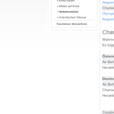
Kreta Karten
Aegean 
Wetter auf Kreta
Charter
Verkehrsmittel
Olympic
Griechisches Glossar
Aegean 
Tourismus Verzeichnis
Char
Währen
Es folg
Österr
Air Ber
Herakl
Deuts
Air Ber
Chania
Herakl
Condor