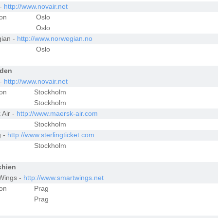
 -
http://www.novair.net
ion
Oslo
Oslo
ian -
http://www.norwegian.no
Oslo
den
 -
http://www.novair.net
ion
Stockholm
Stockholm
 Air -
http://www.maersk-air.com
Stockholm
g -
http://www.sterlingticket.com
Stockholm
chien
Wings -
http://www.smartwings.net
ion
Prag
Prag