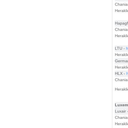
Chania
Herakl
Hapagf
Chania
Herakl
LTU -
h
Herakl
Germa
Herakl
HLX -
Chania
Herakl
Luxem
Luxair 
Chania
Herakl