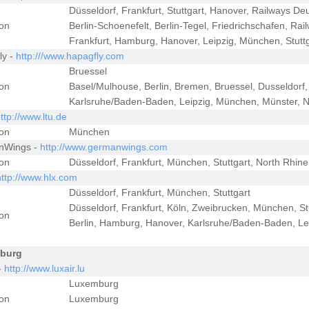
Düsseldorf, Frankfurt, Stuttgart, Hanover, Railways Deu
ion
Berlin-Schoenefelt, Berlin-Tegel, Friedrichschafen, Ra
Frankfurt, Hamburg, Hanover, Leipzig, München, Stutt
ly -
http:///www.hapagfly.com
Bruessel
ion
Basel/Mulhouse, Berlin, Bremen, Bruessel, Dusseldorf,
Karlsruhe/Baden-Baden, Leipzig, München, Münster, N
ttp://www.ltu.de
ion
München
nWings -
http://www.germanwings.com
ion
Düsseldorf, Frankfurt, München, Stuttgart, North Rhine
http://www.hlx.com
Düsseldorf, Frankfurt, München, Stuttgart
Düsseldorf, Frankfurt, Köln, Zweibrucken, München, S
ion
Berlin, Hamburg, Hanover, Karlsruhe/Baden-Baden, Le
burg
-
http://www.luxair.lu
Luxemburg
ion
Luxemburg