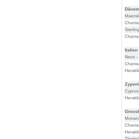
Dänem
Maersk
Chania
Sterlin
Chania
Italien
Neos -
Chania
Herakl
Zyper
Cyprus
Herakl
Grossb
Monarc
Chania
Herakl
Thoms