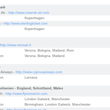
ark
 Air -
http://www.maersk-air.com
Kopenhagen
g -
http://www.sterlingticket.com
Kopenhagen
http://www.neosair.it
Verona, Bologna, Mailand, Rom
ion
Verona, Bologna, Mailand
n
 Airways -
http://www.cyprusairways.com
ion
Larnaca
ritanien - England, Schottland, Wales
h -
http://www.flymonarch.com
London Gatwick, Manchester
ion
Birmingham, London Gatwick, Manchester
on -
http://www.thomson.co.uk