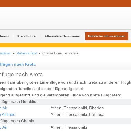
ebüros
Kreta Führer
Alternativer Tourismus
Nützliche Informationen
mationen
Verkehrsmittel
Charterflügen nach Kreta
rflügen nach Kreta
nflüge nach Kreta
zen Jahr über gibt es Linienflüge von und nach Kreta zu anderen Flug
folgenden Tabelle sind diese Flüge aufgelistet:
gend aufgeführt sind die verfügbaren Flüge von Kreta Flughäfen:
rflüge nach Heraklion
 Air
Athen, Thessaloniki, Rhodos
Airlines
Athen, Thessaloniki, Larnaca
rflüge nach Chania
 Air
Athen, Thessaloniki