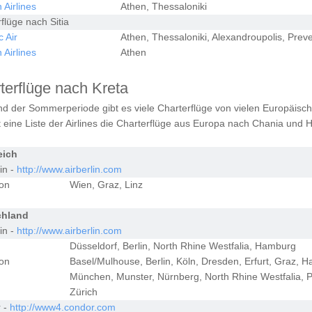
Airlines
Athen, Thessaloniki
flüge nach Sitia
 Air
Athen, Thessaloniki, Alexandroupolis, Pre
Airlines
Athen
terflüge nach Kreta
d der Sommerperiode gibt es viele Charterflüge von vielen Europäisc
t eine Liste der Airlines die Charterflüge aus Europa nach Chania und H
eich
lin -
http://www.airberlin.com
ion
Wien, Graz, Linz
chland
lin -
http://www.airberlin.com
Düsseldorf, Berlin, North Rhine Westfalia, Hamburg
ion
Basel/Mulhouse, Berlin, Köln, Dresden, Erfurt, Graz, H
München, Munster, Nürnberg, North Rhine Westfalia, P
Zürich
 -
http://www4.condor.com