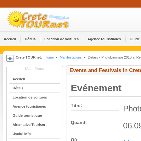
Accueil
Hôtels
Location de voitures
Agence touristiaues
Guide 
Crete TOURnet:
Home
Manifestations
Détails - PhotoBiennale 2010 at R
Main Menu
Events and Festivals in Cret
Accueil
Evénement
Hôtels
Location de voitures
Titre:
Phot
Agence touristiaues
Guide touristique
Quand:
06.0
Alternative Tourism
Useful Info
Où: