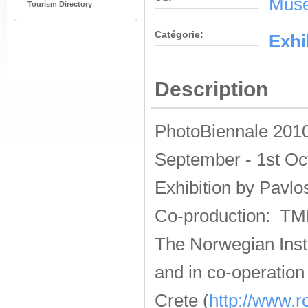
Muse
Tourism Directory
Catégorie:
Εxhi
Description
PhotoBiennale 2010
September - 1st Oc
Exhibition by
Pavlo
Co-production: TM
The Norwegian Insti
and in co-operatio
Crete (
http://www.rc