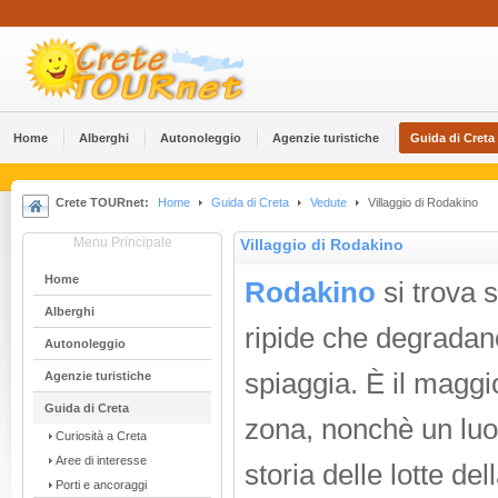
Home
Alberghi
Αutonoleggio
Agenzie turistiche
Guida di Creta
Crete TOURnet:
Home
Guida di Creta
Vedute
Villaggio di Rodakino
Menu Principale
Villaggio di Rodakino
Home
Rodakino
si trova s
Alberghi
ripide che degradan
Αutonoleggio
spiaggia. È il maggi
Agenzie turistiche
Guida di Creta
zona, nonchè un luo
Curiosità a Creta
Aree di interesse
storia delle lotte de
Porti e ancoraggi