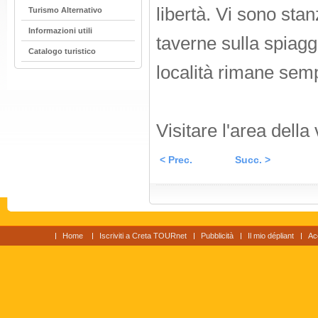
libertà. Vi sono stanz
Turismo Alternativo
Informazioni utili
taverne sulla spiagg
Catalogo turistico
località rimane semp
Visitare l'area della 
< Prec.
Succ. >
Home
Iscriviti a Creta TOURnet
Pubblicità
Il mio dépliant
Ac