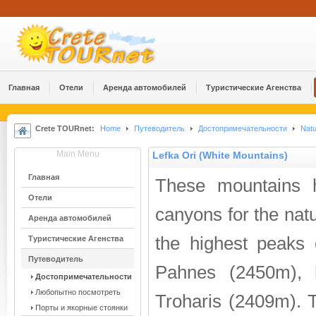
Главная
Отели
Аренда автомобилей
Туристические Агенства
Crete TOURnet:
Home
Путеводитель
Достопримечательности
Natu
Main Menu
Lefka Ori (White Mountains)
Главная
These mountains 
Отели
canyons for the natu
Аренда автомобилей
the highest peaks 
Туристические Агенства
Путеводитель
Pahnes (2450m),
Достопримечательности
Любопытно посмотреть
Troharis (2409m). Th
Порты и якорные стоянки