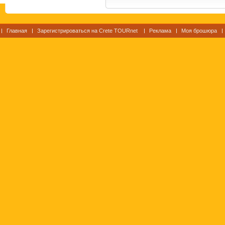
Главная
Зарегистрироваться на Crete TOURnet
Реклама
Моя брошюра