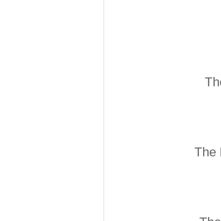
Th
The 