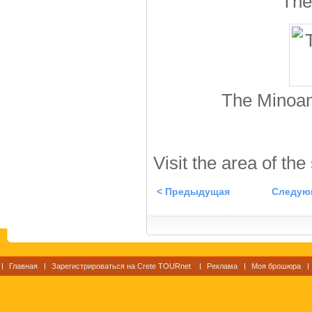
The
The Minoan
Visit the area of the
< Предыдущая
Следую
Главная
Зарегистрироваться на Crete TOURnet
Реклама
Моя брошюра