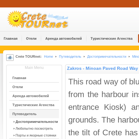
Главная
Отели
Аренда автомобилей
Туристические Агенства
Crete TOURnet:
Home
Путеводитель
Достопримечательности
Mino
Main Menu
Zakros - Minoan Paved Road Way
Главная
This road way of bl
Отели
from the harbour ins
Аренда автомобилей
entrance Kiosk) a
Туристические Агенства
Путеводитель
grounds. The harbou
Достопримечательности
Любопытно посмотреть
the tilt of Crete h
Порты и якорные стоянки