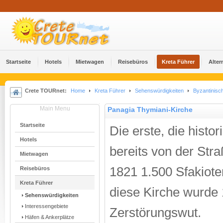
Startseite
Hotels
Mietwagen
Reisebüros
Kreta Führer
Alter
Crete TOURnet:
Home
Kreta Führer
Sehenswürdigkeiten
Byzantinisc
Main Menu
Panagia Thymiani-Kirche
Startseite
Die erste, die hist
Hotels
bereits von der Str
Mietwagen
1821 1.500 Sfakiote
Reisebüros
Kreta Führer
diese Kirche wurde 
Sehenswürdigkeiten
Interessengebiete
Zerstörungswut.
Häfen & Ankerplätze