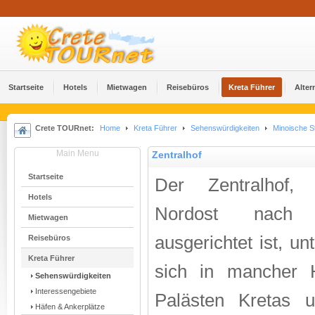
Startseite
Hotels
Mietwagen
Reisebüros
Kreta Führer
Alter
Crete TOURnet:
Home
Kreta Führer
Sehenswürdigkeiten
Minoische S
Main Menu
Zentralhof
Startseite
Der Zentralhof,
Hotels
Nordost nach 
Mietwagen
ausgerichtet ist, un
Reisebüros
Kreta Führer
sich in mancher 
Sehenswürdigkeiten
Interessengebiete
Palästen Kretas u
Häfen & Ankerplätze