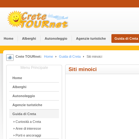
Home
Alberghi
Αutonoleggio
Agenzie turistiche
Guida di Creta
Crete TOURnet:
Home
Guida di Creta
Siti minoici
Menu Principale
Siti minoici
Home
Alberghi
Αutonoleggio
Agenzie turistiche
Guida di Creta
Curiosità a Creta
Aree di interesse
Porti e ancoraggi