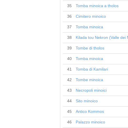
35
Tomba minoica a tholos
36
Cimitero minoico
37
Tomba minoica
38
Kilada tou Nekron (Valle dei 
39
Tombe di tholos
40
Tomba minoica
41
Tomba di Kamilari
42
Tombe minoica
43
Necropoli minoici
44
Sito minoico
45
Antico Kommos
46
Palazzo minoico