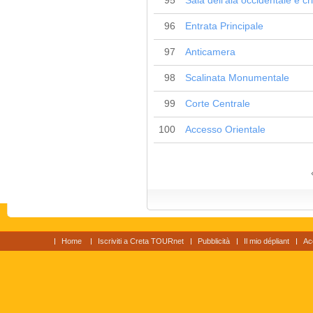
95
Sala dell'ala occidentale e cri
96
Entrata Principale
97
Anticamera
98
Scalinata Monumentale
99
Corte Centrale
100
Accesso Orientale
Home
Iscriviti a Creta TOURnet
Pubblicità
Il mio dépliant
Ac