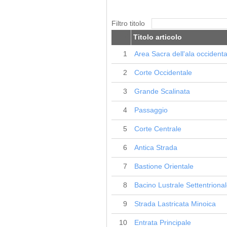
Filtro titolo
#
Titolo articolo
1
Area Sacra dell'ala occidenta
2
Corte Occidentale
3
Grande Scalinata
4
Passaggio
5
Corte Centrale
6
Antica Strada
7
Bastione Orientale
8
Bacino Lustrale Settentriona
9
Strada Lastricata Minoica
10
Entrata Principale